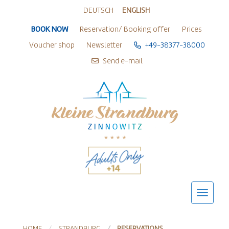
Zur Sprachwahl springen
Zu den Hauptaktionen springen
Zum Inhalt springen
Zum Footer springen
DEUTSCH
ENGLISH
BOOK NOW
Reservation/ Booking offer
Prices
Voucher shop
Newsletter
+49-38377-38000
Send e-mail
HOME
STRANDBURG
RESERVATIONS