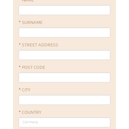
*
NAME
*
SURNAME
*
STREET ADDRESS
*
POST CODE
*
CITY
*
COUNTRY