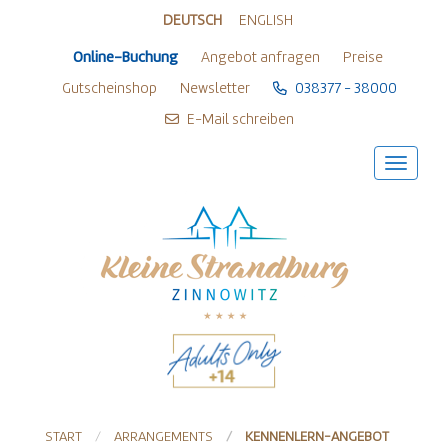
Zum Inhalt springen
Zum Footer springen
DEUTSCH
ENGLISH
Online-Buchung
Angebot anfragen
Preise
Gutscheinshop
Newsletter
038377 - 38000
E-Mail schreiben
START
ARRANGEMENTS
KENNENLERN-ANGEBOT