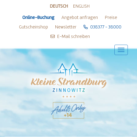
Zum Inhalt springen
Zum Footer springen
DEUTSCH
ENGLISH
Online-Buchung
Angebot anfragen
Preise
Gutscheinshop
Newsletter
038377 - 38000
E-Mail schreiben