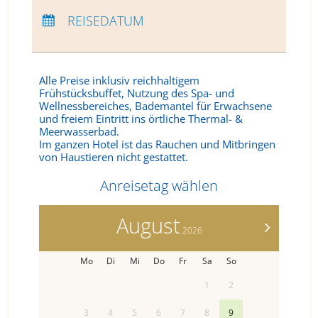
ANREISE:
KEINE AUSWAHL
ABREISE:
KEINE AUSWAHL
REISEDATUM
ÜBERNACHTUNGEN:
0
Alle Preise inklusiv reichhaltigem
Frühstücksbuffet, Nutzung des Spa- und
Wellnessbereiches, Bademantel für Erwachsene
und freiem Eintritt ins örtliche Thermal- &
Meerwasserbad.
Im ganzen Hotel ist das Rauchen und Mitbringen
von Haustieren nicht gestattet.
Anreisetag wählen
August
>
2026
Mo
Di
Mi
Do
Fr
Sa
So
1
2
3
4
5
6
7
8
9